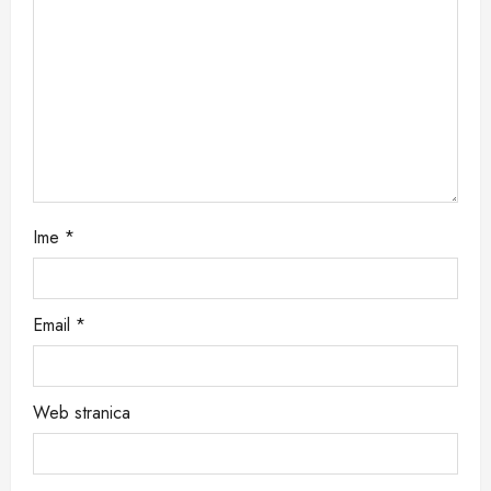
i
o
n
Ime
*
Email
*
Web stranica