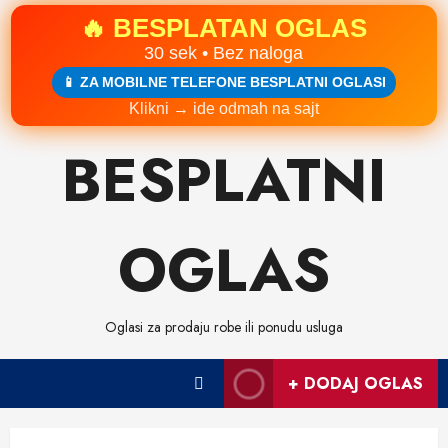
🔥 BESPLATAN OGLAS
30 sek • Bez naloga
📱 ZA MOBILNE TELEFONE BESPLATNI OGLASI
Klikni → ide odmah na sajt
Skip
BESPLATNI
to
content
OGLAS
Oglasi za prodaju robe ili ponudu usluga
+ DODAJ OGLAS