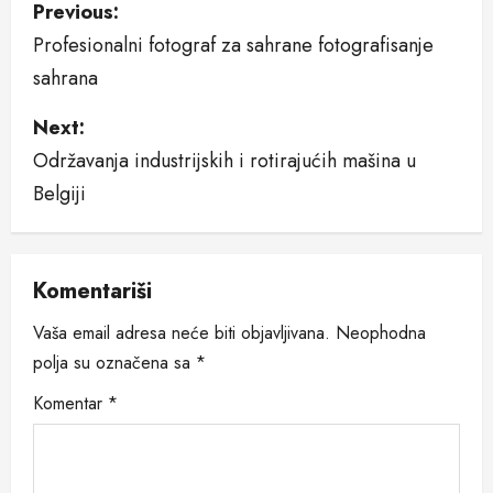
P
Previous:
Profesionalni fotograf za sahrane fotografisanje
o
sahrana
s
Next:
t
Održavanja industrijskih i rotirajućih mašina u
n
Belgiji
a
v
Komentariši
i
Vaša email adresa neće biti objavljivana.
Neophodna
polja su označena sa
*
g
Komentar
*
a
t