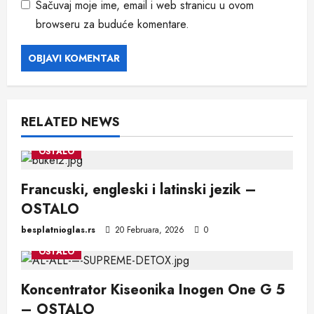
Sačuvaj moje ime, email i web stranicu u ovom
browseru za buduće komentare.
RELATED NEWS
OSTALO
Francuski, engleski i latinski jezik –
OSTALO
besplatnioglas.rs
20 Februara, 2026
0
OSTALO
Koncentrator Kiseonika Inogen One G 5
– OSTALO