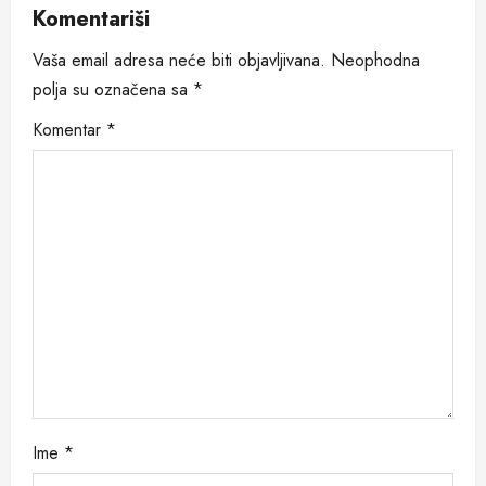
v
Komentariši
i
Vaša email adresa neće biti objavljivana.
Neophodna
polja su označena sa
*
g
Komentar
*
a
t
i
o
n
Ime
*