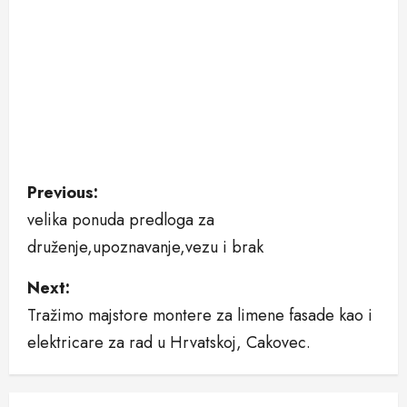
P
Previous:
velika ponuda predloga za
o
druženje,upoznavanje,vezu i brak
s
Next:
t
Tražimo majstore montere za limene fasade kao i
n
elektricare za rad u Hrvatskoj, Cakovec.
a