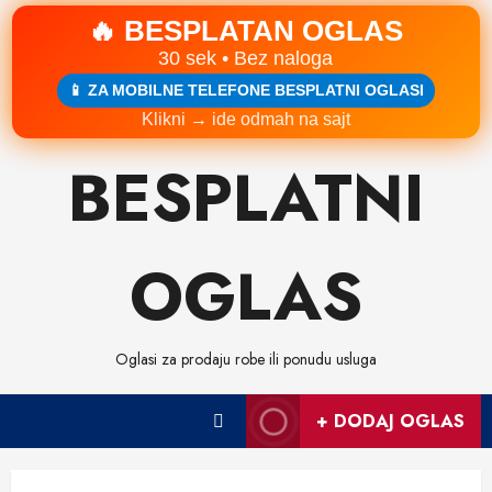
🔥 BESPLATAN OGLAS
30 sek • Bez naloga
📱 ZA MOBILNE TELEFONE BESPLATNI OGLASI
Klikni → ide odmah na sajt
Skip
BESPLATNI
to
content
OGLAS
Oglasi za prodaju robe ili ponudu usluga
+ DODAJ OGLAS