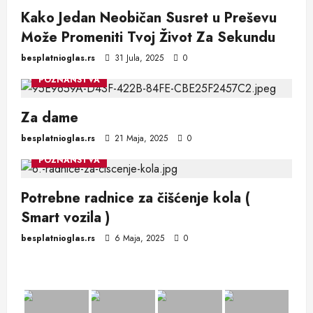
Kako Jedan Neobičan Susret u Preševu
Može Promeniti Tvoj Život Za Sekundu
besplatnioglas.rs
31 Jula, 2025
0
POZNANSTVA
Za dame
besplatnioglas.rs
21 Maja, 2025
0
POZNANSTVA
Potrebne radnice za čišćenje kola (
Smart vozila )
besplatnioglas.rs
6 Maja, 2025
0