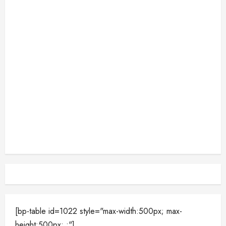
[bp-table id=1022 style="max-width:500px; max-
height:500px; ;"]