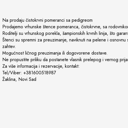
Na prodaju čistokrvni pomeranci sa pedigreom
Prodajemo vrhunske štence pomeranca, čistokrvne, sa rodovnikom, s
Roditelji su vrhunskog porekla, šampionskih krvnih linija, što gara
Štenci su spremni za preuzimanje, naviknuti na pelene i osnovnu soc
zahtev.
Mogućnost ličnog preuzimanja ili dogovorene dostave.
Ne propustite priliku da postanete vlasnik prelepog i vernog prijat
Za više informacija i rezervacije, kontakt:
Tel/Viber: +381600518987
Žaklina, Novi Sad