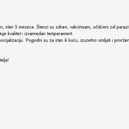
tari 3 meseca. Štenci su zdravi, vakcinisani, očišćeni od parazita
ntuje kvalitet i izvanredan temperament.
ijalizaciju. Pogodni su za stan ili kuću, izuzetno umiljati i privrž
elja!