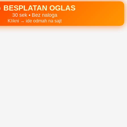
 BESPLATAN OGLAS
30 sek • Bez naloga
Klikni → ide odmah na sajt