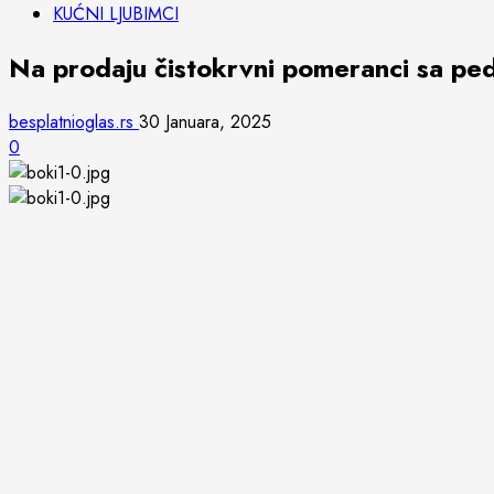
KUĆNI LJUBIMCI
Na prodaju čistokrvni pomeranci sa pe
besplatnioglas.rs
30 Januara, 2025
0