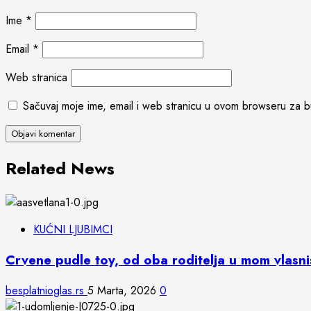
Ime
*
Email
*
Web stranica
Sačuvaj moje ime, email i web stranicu u ovom browseru za 
Related News
KUĆNI LJUBIMCI
Crvene pudle toy, od oba roditelja u mom vlasn
besplatnioglas.rs
5 Marta, 2026
0