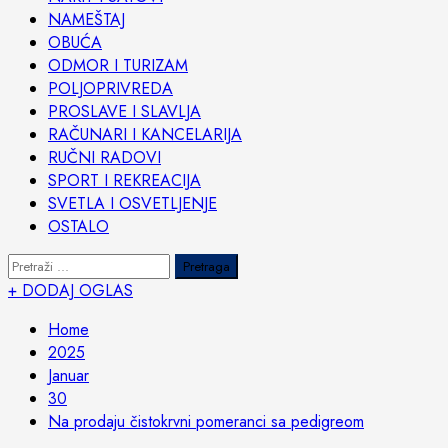
NAMEŠTAJ
OBUĆA
ODMOR I TURIZAM
POLJOPRIVREDA
PROSLAVE I SLAVLJA
RAČUNARI I KANCELARIJA
RUČNI RADOVI
SPORT I REKREACIJA
SVETLA I OSVETLJENJE
OSTALO
Pretraga:
+ DODAJ OGLAS
Home
2025
Januar
30
Na prodaju čistokrvni pomeranci sa pedigreom