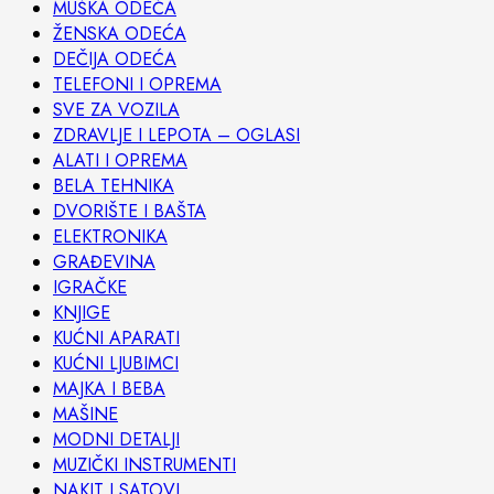
MUŠKA ODEĆA
ŽENSKA ODEĆA
DEČIJA ODEĆA
TELEFONI I OPREMA
SVE ZA VOZILA
ZDRAVLJE I LEPOTA – OGLASI
ALATI I OPREMA
BELA TEHNIKA
DVORIŠTE I BAŠTA
ELEKTRONIKA
GRAĐEVINA
IGRAČKE
KNJIGE
KUĆNI APARATI
KUĆNI LJUBIMCI
MAJKA I BEBA
MAŠINE
MODNI DETALJI
MUZIČKI INSTRUMENTI
NAKIT I SATOVI