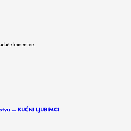
buduće komentare.
istvu – KUĆNI LJUBIMCI