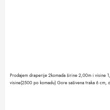
Prodajem draperije 2komada širine 2,00m i visine 1
visine(2500 po komadu) Gore sašivena traka 6 cm, 