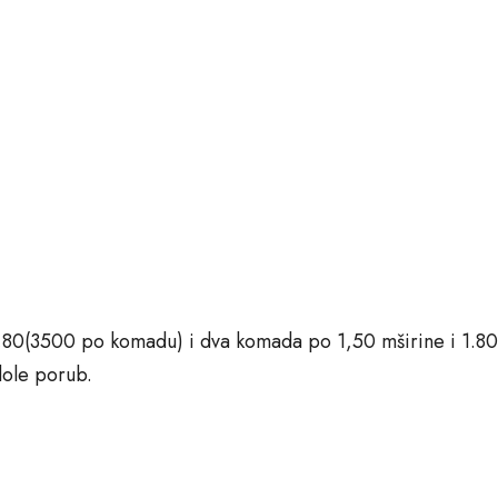
,80(3500 po komadu) i dva komada po 1,50 mširine i 1.80
dole porub.