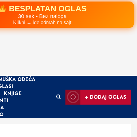
BESPLATAN OGLAS
30 sek • Bez naloga
Klikni → ide odmah na sajt
MUŠKA ODEĆA
GLASI
KNJIGE
+ DODAJ OGLAS
NTI
JA
LO