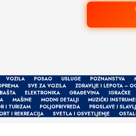
VOZILA
POSAO
USLUGE
POZNANSTVA
 OPREMA
SVE ZA VOZILA
ZDRAVLJE I LEPOTA – O
 BAŠTA
ELEKTRONIKA
GRAĐEVINA
IGRAČKE
BA
MAŠINE
MODNI DETALJI
MUZIČKI INSTRUME
 I TURIZAM
POLJOPRIVREDA
PROSLAVE I SLAVL
ORT I REKREACIJA
SVETLA I OSVETLJENJE
OSTA