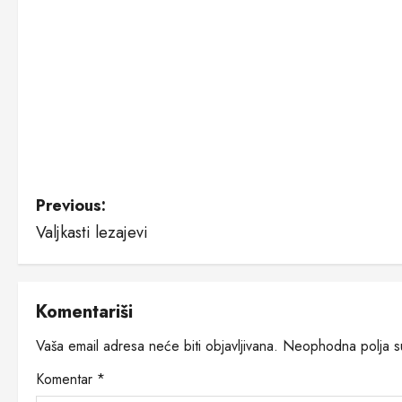
P
Previous:
Valjkasti lezajevi
o
s
Komentariši
t
Vaša email adresa neće biti objavljivana.
Neophodna polja 
n
Komentar
*
a