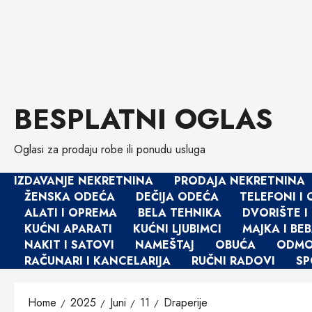
Skip
BESPLATNI OGLAS
to
content
Oglasi za prodaju robe ili ponudu usluga
IZDAVANJE NEKRETNINA
PRODAJA NEKRETNINA
ŽENSKA ODEĆA
DEČIJA ODEĆA
TELEFONI I
ALATI I OPREMA
BELA TEHNIKA
DVORIŠTE I
KUĆNI APARATI
KUĆNI LJUBIMCI
MAJKA I BE
NAKIT I SATOVI
NAMEŠTAJ
OBUĆA
ODMOR
RAČUNARI I KANCELARIJA
RUČNI RADOVI
SP
Home
2025
Juni
11
Draperije