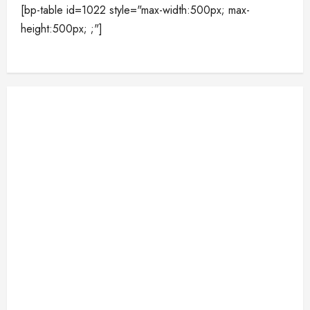
[bp-table id=1022 style="max-width:500px; max-
height:500px; ;"]