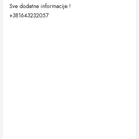
Sve dodatne informacije !
+381643232057