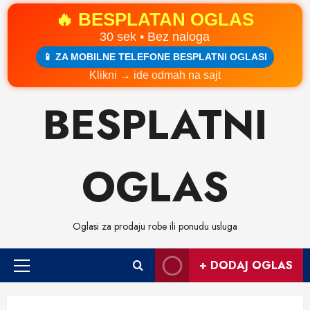
🔥 BESPLATAN OGLAS
30 sek • Bez naloga
📱 ZA MOBILNE TELEFONE BESPLATNI OGLASI
Klikni → ide odmah na sajt
Skip
BESPLATNI
to
content
OGLAS
Oglasi za prodaju robe ili ponudu usluga
+ DODAJ OGLAS
Primary
Menu