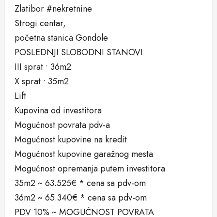
Zlatibor #nekretnine
Strogi centar,
početna stanica Gondole
POSLEDNJI SLOBODNI STANOVI
III sprat • 36m2
X sprat • 35m2
Lift
Kupovina od investitora
Mogućnost povrata pdv-a
Mogućnost kupovine na kredit
Mogućnost kupovine garažnog mesta
Mogućnost opremanja putem investitora
35m2 ~ 63.525€ * cena sa pdv-om
36m2 ~ 65.340€ * cena sa pdv-om
PDV 10% ~ MOGUĆNOST POVRATA