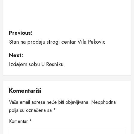
P
Previous:
Stan na prodaju strogi centar Vila Pekovic
o
Next:
s
Izdajem sobu U Resniku
t
n
Komentariši
a
Vaša email adresa neće biti objavljivana.
Neophodna
v
polja su označena sa
*
i
Komentar
*