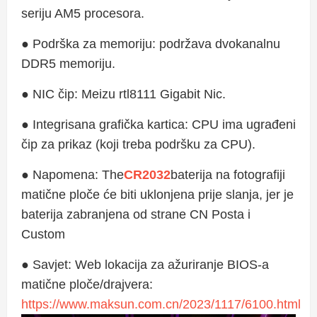
seriju AM5 procesora.
● Podrška za memoriju: podržava dvokanalnu
DDR5 memoriju.
● NIC čip: Meizu rtl8111 Gigabit Nic.
● Integrisana grafička kartica: CPU ima ugrađeni
čip za prikaz (koji treba podršku za CPU).
● Napomena: The
CR2032
baterija na fotografiji
matične ploče će biti uklonjena prije slanja, jer je
baterija zabranjena od strane CN Posta i
Custom
● Savjet: Web lokacija za ažuriranje BIOS-a
matične ploče/drajvera:
https://www.maksun.com.cn/2023/1117/6100.html