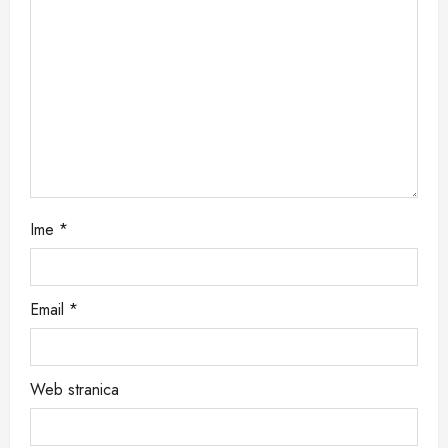
i
o
n
Ime
*
Email
*
Web stranica