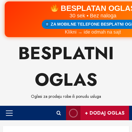
BESPLATAN OGLA
30 sek • Bez naloga
ZA MOBILNE TELEFONE BESPLATNI OG
Klikni → ide odmah na sajt
Skip
BESPLATNI
to
content
OGLAS
Oglasi za prodaju robe ili ponudu usluga
+ DODAJ OGLAS
Primary
Menu