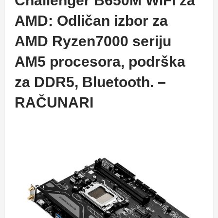
Challenger B650M WiFi za
AMD: Odličan izbor za
AMD Ryzen7000 seriju
AM5 procesora, podrška
za DDR5, Bluetooth. –
RAČUNARI