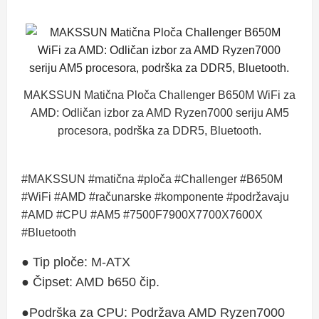
MAKSSUN Matična Ploča Challenger B650M WiFi za
AMD: Odličan izbor za AMD Ryzen7000 seriju AM5
procesora, podrška za DDR5, Bluetooth.
#MAKSSUN #matična #ploča #Challenger #B650M
#WiFi #AMD #računarske #komponente #podržavaju
#AMD #CPU #AM5 #7500F7900X7700X7600X
#Bluetooth
● Tip ploče: M-ATX
● Čipset: AMD b650 čip.
●Podrška za CPU: Podržava AMD Ryzen7000