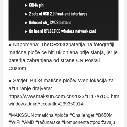
● Napomena: The
CR2032
baterija na fotografiji
matične ploče će biti uklonjena prije slanja, jer je
baterija zabranjena od strane CN Posta i
Custom
● Savjet: BIOS matične ploče/ Web lokacija za
ažuriranje drajvera:
https://www.maksun.com.cn/2023/1117/6100.html
window.adminAccountId=239350914;
#MAKSSUN #matična #ploča #Challenger #B650M
#WiFi #AMD #računarske #komponente #podržavaju