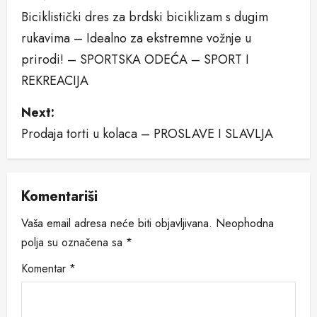
Biciklistički dres za brdski biciklizam s dugim
o
rukavima – Idealno za ekstremne vožnje u
s
prirodi! – SPORTSKA ODEĆA – SPORT I
REKREACIJA
t
n
Next:
Prodaja torti u kolaca – PROSLAVE I SLAVLJA
a
v
Komentariši
i
Vaša email adresa neće biti objavljivana.
Neophodna
g
polja su označena sa
*
a
Komentar
*
t