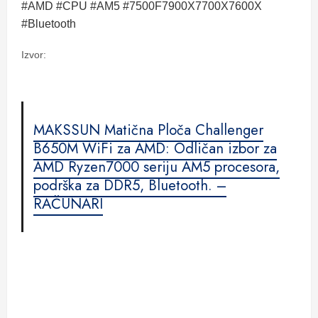
#AMD #CPU #AM5 #7500F7900X7700X7600X
#Bluetooth
Izvor:
MAKSSUN Matična Ploča Challenger
B650M WiFi za AMD: Odličan izbor za
AMD Ryzen7000 seriju AM5 procesora,
podrška za DDR5, Bluetooth. –
RAČUNARI