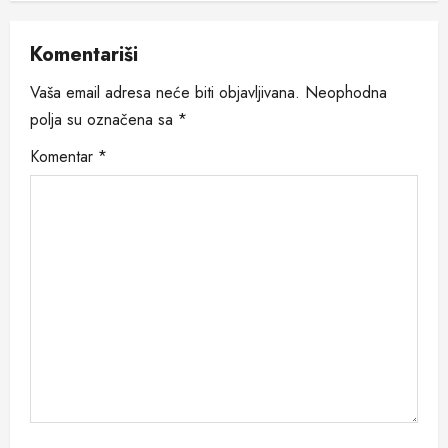
n
a
Komentariši
v
Vaša email adresa neće biti objavljivana.
Neophodna
i
polja su označena sa
*
Komentar
*
g
a
t
i
o
n