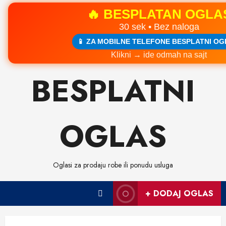
🔥 BESPLATAN OGLA
30 sek • Bez naloga
📱 ZA MOBILNE TELEFONE BESPLATNI OG
Klikni → ide odmah na sajt
Skip
BESPLATNI
to
content
OGLAS
Oglasi za prodaju robe ili ponudu usluga
+ DODAJ OGLAS