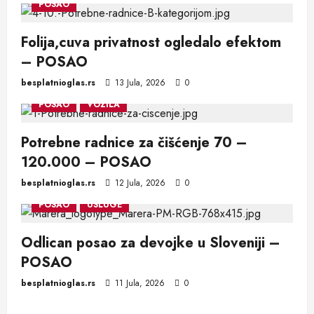
POSAO
Folija,cuva privatnost ogledalo efektom
– POSAO
besplatnioglas.rs
13 Jula, 2026
0
POSAO
VOZILA
Potrebne radnice za čišćenje 70 –
120.000 – POSAO
besplatnioglas.rs
12 Jula, 2026
0
POSAO
USLUGE
Odlican posao za devojke u Sloveniji –
POSAO
besplatnioglas.rs
11 Jula, 2026
0