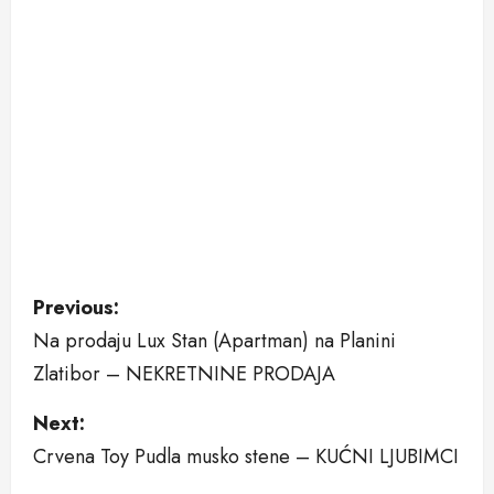
P
Previous:
Na prodaju Lux Stan (Apartman) na Planini
o
Zlatibor – NEKRETNINE PRODAJA
s
Next:
t
Crvena Toy Pudla musko stene – KUĆNI LJUBIMCI