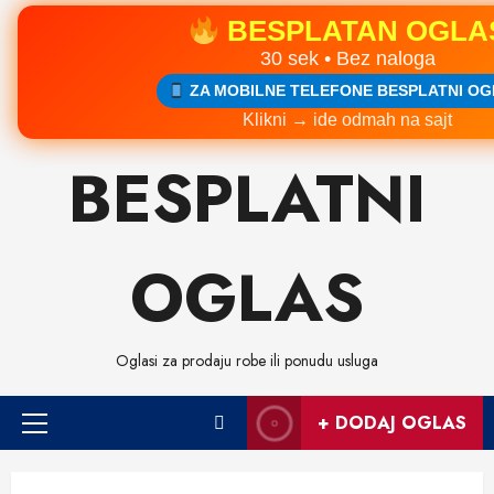
BESPLATAN OGLA
30 sek • Bez naloga
ZA MOBILNE TELEFONE BESPLATNI OG
Klikni → ide odmah na sajt
Skip
BESPLATNI
to
content
OGLAS
Oglasi za prodaju robe ili ponudu usluga
+ DODAJ OGLAS
Primary
Menu