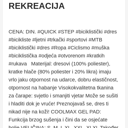
REKREACIJA
CENA: DIN. #QUICK #STEP #biciklistički #dres
#bicikliste #ljetni #trkački #sportovi #MTB
#biciklistički #dres #Ropa #Ciclismo #muška
#biciklistička #odjeća #otvorenom #kratkih
#rukava Materijal: dresovi (100% poliester),
kratke hlače (80% poliester i 20% likra) imaju
vrlo jaku otpornost na udarce, dobru elastičnost,
otpornost na habanje Visokokvalitetna tkanina
za čarape: svjetlo i smanjiti vjetar Može se sušiti
i hladiti dok je vruće! Preznojavaš se, dres ti
nikad nije na koži! COOLMAX GEL PAD:
Funkcija brzog sušenja i čini da se osjećate
bolje VELIČINA: S, M, L XL, XXL, XLXL Također