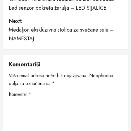
s
Led senzor pokreta žarulja – LED SIJALICE
t
Next:
n
Medaljon ekskluzivna stolica za svečane sale –
NAMEŠTAJ
a
v
Komentariši
i
Vaša email adresa neće biti objavljivana.
Neophodna
g
polja su označena sa
*
a
Komentar
*
t
i
o