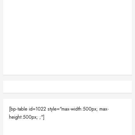
[bp-table id=1022 style="max-width:500px; max-
height:500px; ;"]