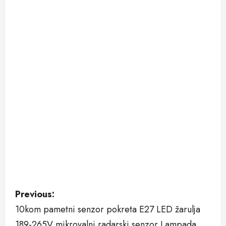
P
Previous:
10kom pametni senzor pokreta E27 LED žarulja
o
189-265V mikrovalni radarski senzor Lampada