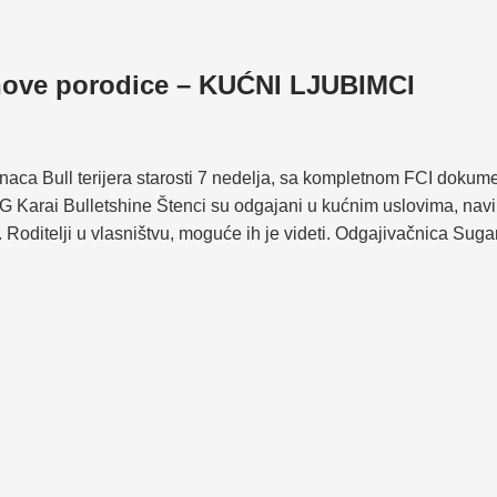
a nove porodice – KUĆNI LJUBIMCI
ca Bull terijera starosti 7 nedelja, sa kompletnom FCI dokument
 Karai Bulletshine Štenci su odgajani u kućnim uslovima, navikn
 Roditelji u vlasništvu, moguće ih je videti. Odgajivačnica Sugar S