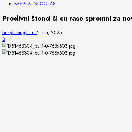
BESPLATNI OGLAS
Predivni štenci ši cu rase spremni za
besplatnioglas.rs
2 Jula, 2025
0