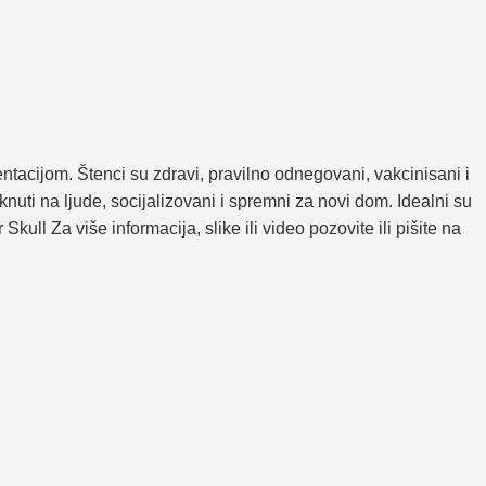
acijom. Štenci su zdravi, pravilno odnegovani, vakcinisani i
uti na ljude, socijalizovani i spremni za novi dom. Idealni su
kull Za više informacija, slike ili video pozovite ili pišite na