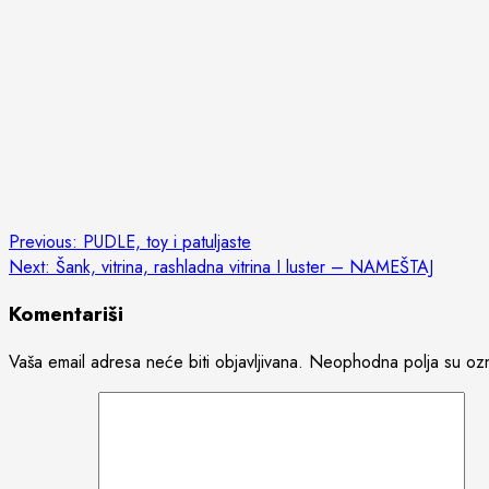
Post
Previous:
PUDLE, toy i patuljaste
Next:
Šank, vitrina, rashladna vitrina I luster – NAMEŠTAJ
navigation
Komentariši
Vaša email adresa neće biti objavljivana.
Neophodna polja su oz