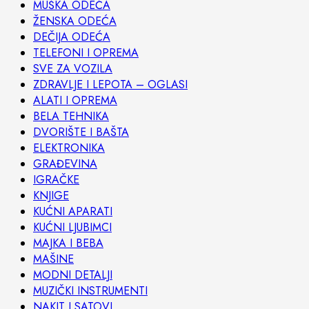
MUŠKA ODEĆA
ŽENSKA ODEĆA
DEČIJA ODEĆA
TELEFONI I OPREMA
SVE ZA VOZILA
ZDRAVLJE I LEPOTA – OGLASI
ALATI I OPREMA
BELA TEHNIKA
DVORIŠTE I BAŠTA
ELEKTRONIKA
GRAĐEVINA
IGRAČKE
KNJIGE
KUĆNI APARATI
KUĆNI LJUBIMCI
MAJKA I BEBA
MAŠINE
MODNI DETALJI
MUZIČKI INSTRUMENTI
NAKIT I SATOVI