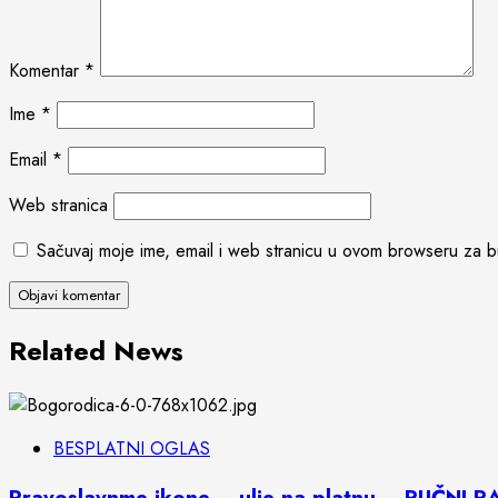
Komentar
*
Ime
*
Email
*
Web stranica
Sačuvaj moje ime, email i web stranicu u ovom browseru za 
Related News
BESPLATNI OGLAS
Pravoslavnme ikone – ulje na platnu – RUČNI 