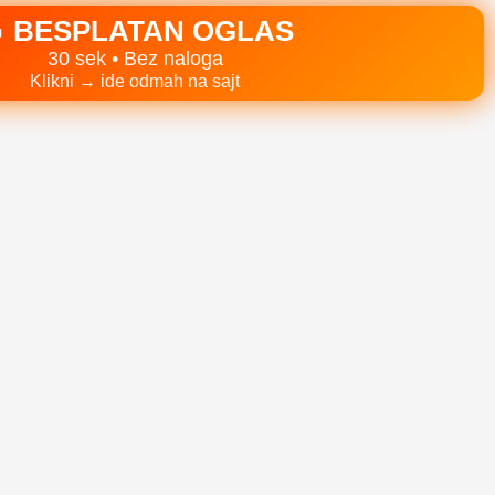
 BESPLATAN OGLAS
30 sek • Bez naloga
Klikni → ide odmah na sajt