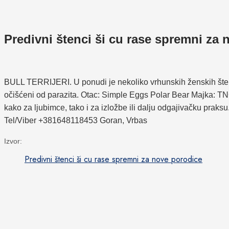
Predivni štenci ši cu rase spremni z
BULL TERRIJERI. U ponudi je nekoliko vrhunskih ženskih štena
očišćeni od parazita. Otac: Simple Eggs Polar Bear Majka: TNG
kako za ljubimce, tako i za izložbe ili dalju odgajivačku praksu.
Tel/Viber +381648118453 Goran, Vrbas
Izvor:
Predivni štenci ši cu rase spremni za nove porodice