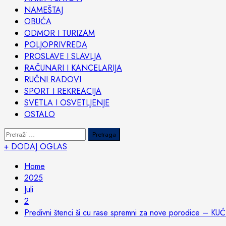
NAMEŠTAJ
OBUĆA
ODMOR I TURIZAM
POLJOPRIVREDA
PROSLAVE I SLAVLJA
RAČUNARI I KANCELARIJA
RUČNI RADOVI
SPORT I REKREACIJA
SVETLA I OSVETLJENJE
OSTALO
Pretraga:
+ DODAJ OGLAS
Home
2025
Juli
2
Predivni štenci ši cu rase spremni za nove porodice – KU