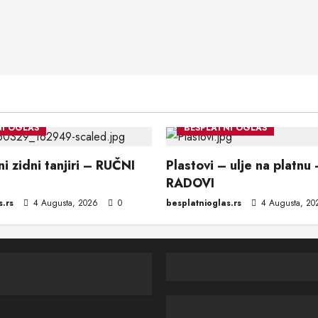
NI OGLAS
BESPLATNI OGLAS
i zidni tanjiri – RUČNI
Plastovi – ulje na platnu
RADOVI
s.rs
4 Augusta, 2026
0
besplatnioglas.rs
4 Augusta, 2