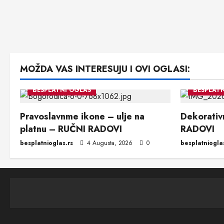
MOŽDA VAS INTERESUJU I OVI OGLASI:
BESPLATNI OGLAS
BESPLAT
Pravoslavnme ikone – ulje na
Dekorativn
platnu – RUČNI RADOVI
RADOVI
besplatnioglas.rs
4 Augusta, 2026
0
besplatniogla