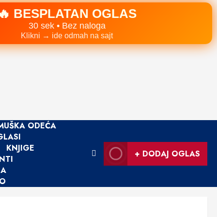
🔥 BESPLATAN OGLAS
30 sek • Bez naloga
Klikni → ide odmah na sajt
MUŠKA ODEĆA
GLASI
KNJIGE
+ DODAJ OGLAS
NTI
JA
LO