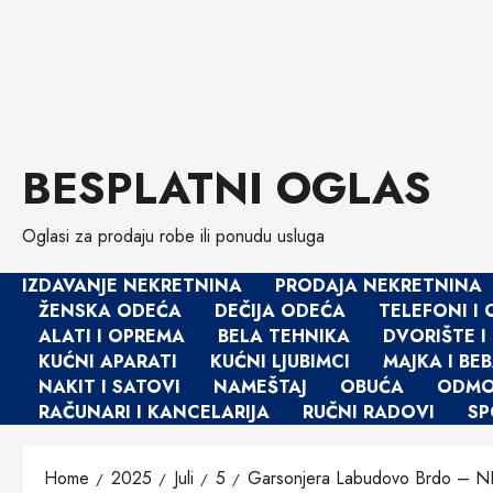
Skip
BESPLATNI OGLAS
to
content
Oglasi za prodaju robe ili ponudu usluga
IZDAVANJE NEKRETNINA
PRODAJA NEKRETNINA
ŽENSKA ODEĆA
DEČIJA ODEĆA
TELEFONI I
ALATI I OPREMA
BELA TEHNIKA
DVORIŠTE I
KUĆNI APARATI
KUĆNI LJUBIMCI
MAJKA I BE
NAKIT I SATOVI
NAMEŠTAJ
OBUĆA
ODMOR
RAČUNARI I KANCELARIJA
RUČNI RADOVI
SP
Home
2025
Juli
5
Garsonjera Labudovo Brdo –