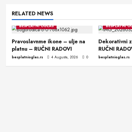
RELATED NEWS
BESPLATNI OGLAS
BESPLATNI O
Pravoslavnme ikone – ulje na
Dekorativni zi
platnu – RUČNI RADOVI
RUČNI RADO
besplatnioglas.rs
4 Augusta, 2026
0
besplatnioglas.rs