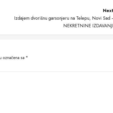
Next
Izdajem dvorišnu garsonjeru na Telepu, Novi Sad 
NEKRETNINE IZDAVANJ
su označena sa
*