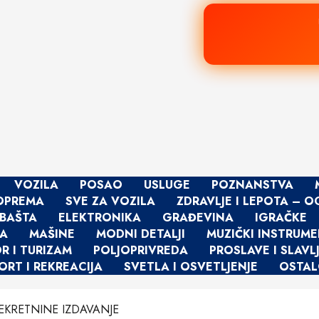
VOZILA
POSAO
USLUGE
POZNANSTVA
 OPREMA
SVE ZA VOZILA
ZDRAVLJE I LEPOTA – O
 BAŠTA
ELEKTRONIKA
GRAĐEVINA
IGRAČKE
BA
MAŠINE
MODNI DETALJI
MUZIČKI INSTRUME
 I TURIZAM
POLJOPRIVREDA
PROSLAVE I SLAVL
ORT I REKREACIJA
SVETLA I OSVETLJENJE
OSTA
 NEKRETNINE IZDAVANJE