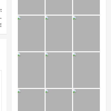
:
–
E