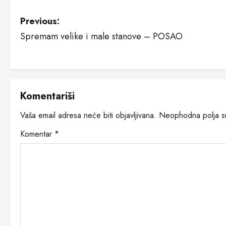
P
Previous:
Spremam velike i male stanove – POSAO
o
s
t
Komentariši
n
Vaša email adresa neće biti objavljivana.
Neophodna polja 
a
Komentar
*
v
i
g
a