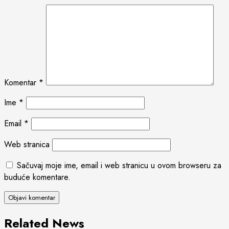
Komentar
*
Ime
*
Email
*
Web stranica
Sačuvaj moje ime, email i web stranicu u ovom browseru za
buduće komentare.
Related News