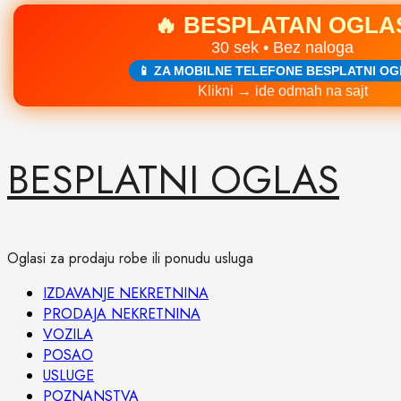
🔥 BESPLATAN OGLA
30 sek • Bez naloga
📱 ZA MOBILNE TELEFONE BESPLATNI OG
Klikni → ide odmah na sajt
Skip
BESPLATNI OGLAS
to
content
Oglasi za prodaju robe ili ponudu usluga
Primary
IZDAVANJE NEKRETNINA
Menu
PRODAJA NEKRETNINA
VOZILA
POSAO
USLUGE
POZNANSTVA