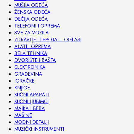
MUŠKA ODEĆA
ŽENSKA ODEĆA
DEČIJA ODEĆA
TELEFONI I OPREMA
SVE ZA VOZILA
ZDRAVLJE I LEPOTA – OGLASI
ALATI I OPREMA
BELA TEHNIKA
DVORIŠTE I BAŠTA
ELEKTRONIKA
GRAĐEVINA
IGRAČKE
KNJIGE
KUĆNI APARATI
KUĆNI LJUBIMCI
MAJKA I BEBA
MAŠINE
MODNI DETALJI
MUZIČKI INSTRUMENTI