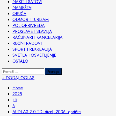
NAKIT I SATOVI
NAMEŠTAJ
OBUĆA
ODMOR I TURIZAM
POLJOPRIVREDA
PROSLAVE I SLAVLJA
RAČUNARI I KANCELARIJA
RUČNI RADOVI
SPORT I REKREACIJA
SVETLA I OSVETLJENJE
OSTALO
Pretraga:
+ DODAJ OGLAS
Home
2025
Juli
6
AUDI A3 2.0 TDI dizel, 2006. godište