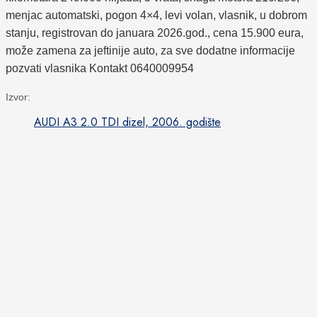
menjac automatski, pogon 4×4, levi volan, vlasnik, u dobrom
stanju, registrovan do januara 2026.god., cena 15.900 eura,
može zamena za jeftinije auto, za sve dodatne informacije
pozvati vlasnika Kontakt 0640009954
Izvor:
AUDI A3 2.0 TDI dizel, 2006. godište