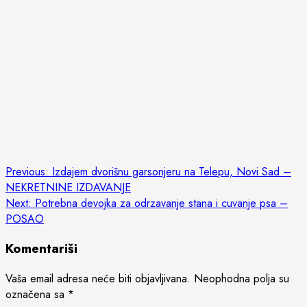
Post
Previous:
Izdajem dvorišnu garsonjeru na Telepu, Novi Sad –
NEKRETNINE IZDAVANJE
navigation
Next:
Potrebna devojka za odrzavanje stana i cuvanje psa –
POSAO
Komentariši
Vaša email adresa neće biti objavljivana.
Neophodna polja su
označena sa
*