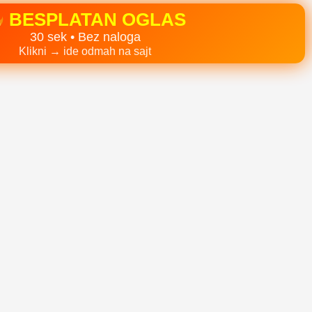
BESPLATAN OGLAS
30 sek • Bez naloga
Klikni → ide odmah na sajt