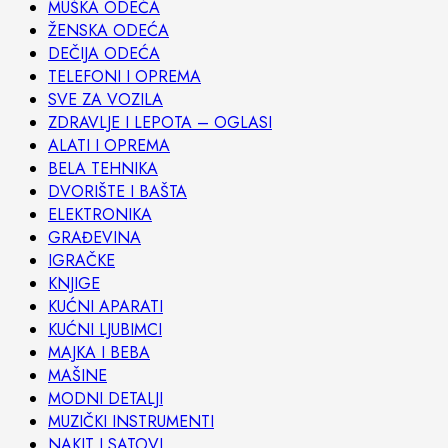
MUŠKA ODEĆA
ŽENSKA ODEĆA
DEČIJA ODEĆA
TELEFONI I OPREMA
SVE ZA VOZILA
ZDRAVLJE I LEPOTA – OGLASI
ALATI I OPREMA
BELA TEHNIKA
DVORIŠTE I BAŠTA
ELEKTRONIKA
GRAĐEVINA
IGRAČKE
KNJIGE
KUĆNI APARATI
KUĆNI LJUBIMCI
MAJKA I BEBA
MAŠINE
MODNI DETALJI
MUZIČKI INSTRUMENTI
NAKIT I SATOVI