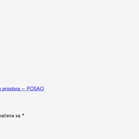
nih prostora – POSAO
načena sa
*