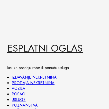
Skip
BESPLATNI OGLAS
to
content
Oglasi za prodaju robe ili ponudu usluga
Primary
IZDAVANJE NEKRETNINA
Menu
PRODAJA NEKRETNINA
VOZILA
POSAO
USLUGE
POZNANSTVA