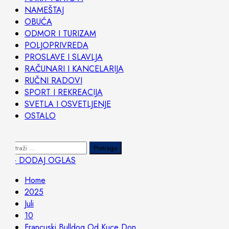
NAMEŠTAJ
OBUĆA
ODMOR I TURIZAM
POLJOPRIVREDA
PROSLAVE I SLAVLJA
RAČUNARI I KANCELARIJA
RUČNI RADOVI
SPORT I REKREACIJA
SVETLA I OSVETLJENJE
OSTALO
Pretraga:
+ DODAJ OGLAS
Home
2025
Juli
10
Francuski Bulldog Od Kuce Don