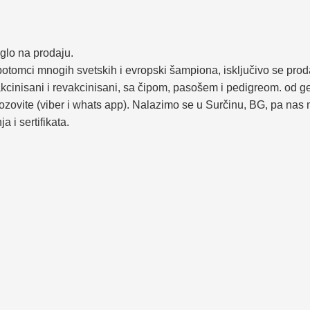
glo na prodaju.
 potomci mnogih svetskih i evropski šampiona, isključivo se p
nisani i revakcinisani, sa čipom, pasošem i pedigreom. od genet
zovite (viber i whats app). Nalazimo se u Surčinu, BG, pa nas m
 i sertifikata.