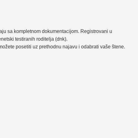
rodaju sa kompletnom dokumentacijom. Registrovani u
ski testiranih roditelja (dnk).
ožete posetiti uz prethodnu najavu i odabrati vaše štene.