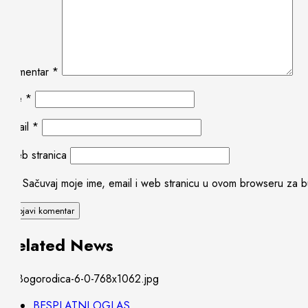
Komentar
*
Ime
*
Email
*
Web stranica
Sačuvaj moje ime, email i web stranicu u ovom browseru za 
Related News
BESPLATNI OGLAS