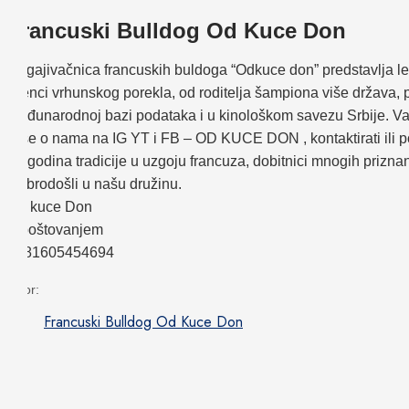
Francuski Bulldog Od Kuce Don
Odgajivačnica francuskih buldoga “Odkuce don” predstavlja le
Štenci vrhunskog porekla, od roditelja šampiona više država,
međunarodnoj bazi podataka i u kinološkom savezu Srbije. Vakci
Više o nama na IG YT i FB – OD KUCE DON , kontaktirati ili po
18 godina tradicije u uzgoju francuza, dobitnici mnogih priznanja
Dobrodošli u našu družinu.
Od kuce Don
S'poštovanjem
+381605454694
Izvor:
Francuski Bulldog Od Kuce Don