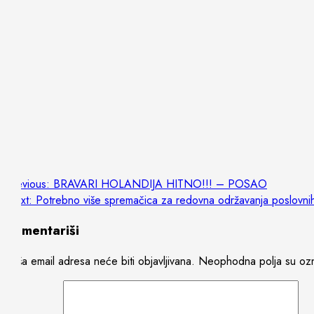
Post
Previous:
BRAVARI HOLANDIJA HITNO!!! – POSAO
Next:
Potrebno više spremačica za redovna održavanja poslov
navigation
Komentariši
Vaša email adresa neće biti objavljivana.
Neophodna polja su oz