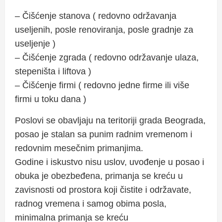
– Čišćenje stanova ( redovno održavanja
useljenih, posle renoviranja, posle gradnje za
useljenje )
– Čišćenje zgrada ( redovno održavanje ulaza,
stepeništa i liftova )
– Čišćenje firmi ( redovno jedne firme ili više
firmi u toku dana )
Poslovi se obavljaju na teritoriji grada Beograda,
posao je stalan sa punim radnim vremenom i
redovnim mesečnim primanjima.
Godine i iskustvo nisu uslov, uvođenje u posao i
obuka je obezbeđena, primanja se kreću u
zavisnosti od prostora koji čistite i održavate,
radnog vremena i samog obima posla,
minimalna primanja se kreću