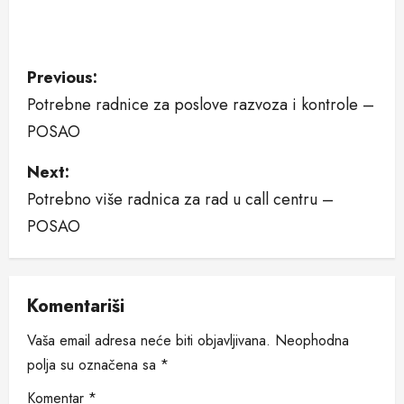
P
Previous:
Potrebne radnice za poslove razvoza i kontrole –
o
POSAO
s
Next:
t
Potrebno više radnica za rad u call centru –
n
POSAO
a
v
Komentariši
i
Vaša email adresa neće biti objavljivana.
Neophodna
polja su označena sa
*
g
Komentar
*