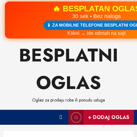
🔥 BESPLATAN OGLA
30 sek • Bez naloga
📱 ZA MOBILNE TELEFONE BESPLATNI OG
Klikni → ide odmah na sajt
Skip
BESPLATNI
to
content
OGLAS
Oglasi za prodaju robe ili ponudu usluga
+ DODAJ OGLAS