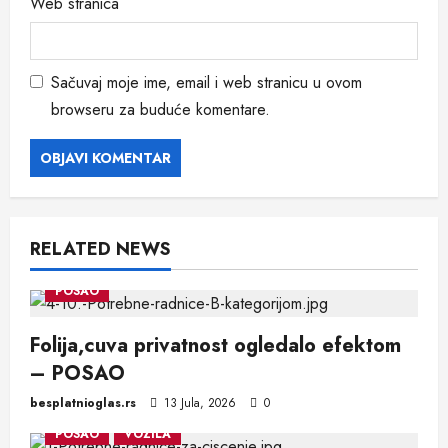
Web stranica
Sačuvaj moje ime, email i web stranicu u ovom
browseru za buduće komentare.
RELATED NEWS
POSAO
Folija,cuva privatnost ogledalo efektom
– POSAO
besplatnioglas.rs
13 Jula, 2026
0
POSAO
VOZILA