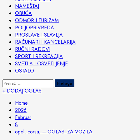
NAMEŠTAJ
OBUĆA
ODMOR I TURIZAM
POLJOPRIVREDA
PROSLAVE I SLAVLJA
RAČUNARI I KANCELARIJA
RUČNI RADOVI
SPORT I REKREACIJA
SVETLA I OSVETLJENJE
OSTALO
Pretraga:
+ DODAJ OGLAS
Home
2026
Februar
8
opel, corsa, – OGLASI ZA VOZILA