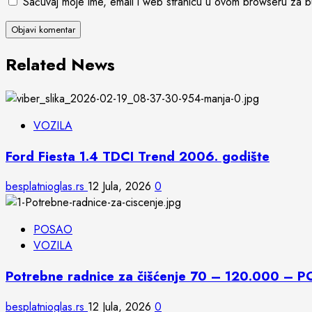
Sačuvaj moje ime, email i web stranicu u ovom browseru za 
Related News
VOZILA
Ford Fiesta 1.4 TDCI Trend 2006. godište
besplatnioglas.rs
12 Jula, 2026
0
POSAO
VOZILA
Potrebne radnice za čišćenje 70 – 120.000 – 
besplatnioglas.rs
12 Jula, 2026
0