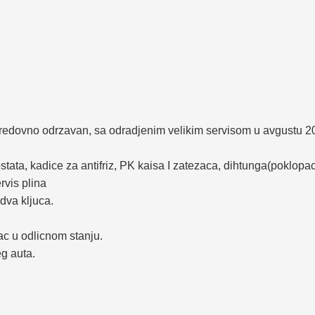
dovno odrzavan, sa odradjenim velikim servisom u avgustu 2025
, kadice za antifriz, PK kaisa I zatezaca, dihtunga(poklopac ven
rvis plina
dva kljuca.
ac u odlicnom stanju.
eg auta.