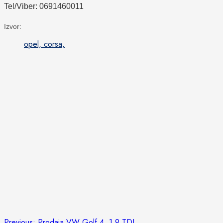
Tel/Viber: 0691460011
Izvor:
opel, corsa,
Previous:
Prodaja VW Golf 4, 1.9 TDI