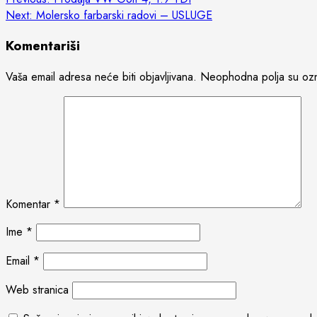
Post
Next:
Molersko farbarski radovi – USLUGE
navigation
Komentariši
Vaša email adresa neće biti objavljivana.
Neophodna polja su oz
Komentar
*
Ime
*
Email
*
Web stranica