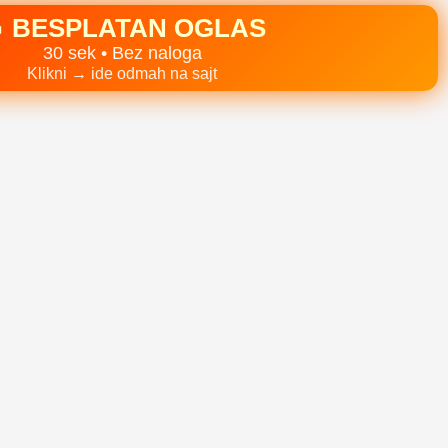
 BESPLATAN OGLAS
30 sek • Bez naloga
Klikni → ide odmah na sajt