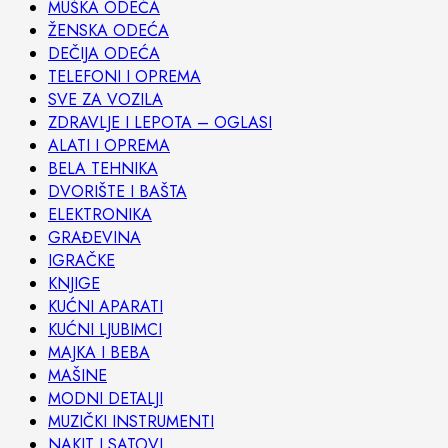
MUŠKA ODEĆA
ŽENSKA ODEĆA
DEČIJA ODEĆA
TELEFONI I OPREMA
SVE ZA VOZILA
ZDRAVLJE I LEPOTA – OGLASI
ALATI I OPREMA
BELA TEHNIKA
DVORIŠTE I BAŠTA
ELEKTRONIKA
GRAĐEVINA
IGRAČKE
KNJIGE
KUĆNI APARATI
KUĆNI LJUBIMCI
MAJKA I BEBA
MAŠINE
MODNI DETALJI
MUZIČKI INSTRUMENTI
NAKIT I SATOVI