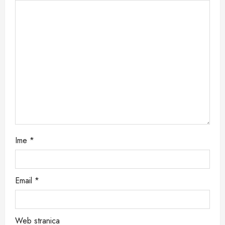
a
t
i
o
n
Ime
*
Email
*
Web stranica