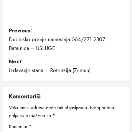
P
Previous:
Dubinsko pranje namestaja 064/271-2307,
o
Batajnica – USLUGE
s
Next:
t
izdavanje stana – Retenzija (Zemun)
n
a
Komentariši
v
Vaša email adresa neće biti objavljivana.
Neophodna
i
polja su označena sa
*
Komentar
*
g