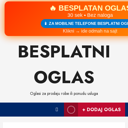
🔥 BESPLATAN OGLA
30 sek • Bez naloga
📱 ZA MOBILNE TELEFONE BESPLATNI OG
Klikni → ide odmah na sajt
Skip
BESPLATNI
to
content
OGLAS
Oglasi za prodaju robe ili ponudu usluga
+ DODAJ OGLAS