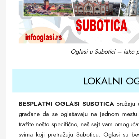
Oglasi u Subotici – lako po
LOKALNI OG
BESPLATNI OGLASI SUBOTICA
pružaju o
građane da se oglašavaju na jednom mestu. B
tražite nešto specifično, naš sajt vam omogućava
svima koji pretražuju Suboticu. Oglasi su bes