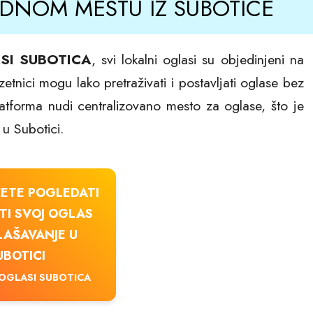
EDNOM MESTU IZ SUBOTICE
SI SUBOTICA
, svi lokalni oglasi su objedinjeni na
tnici mogu lako pretraživati i postavljati oglase bez
latforma nudi centralizovano mesto za oglase, što je
 u Subotici.
ETE POGLEDATI
ITI SVOJ OGLAS
LAŠAVANJE U
UBOTICI
 OGLASI SUBOTICA