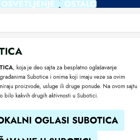
 OSVETLJENJE
OSTALO
TICA
TICA
, koja je deo sajta za besplatno oglašavanje
 građanima Subotice i onima koji imaju veze sa ovim
miraju proizvode, usluge ili druge ponude. Na ovom sajtu
bilo kakvih drugih aktivnosti u Subotici.
OKALNI OGLASI SUBOTICA