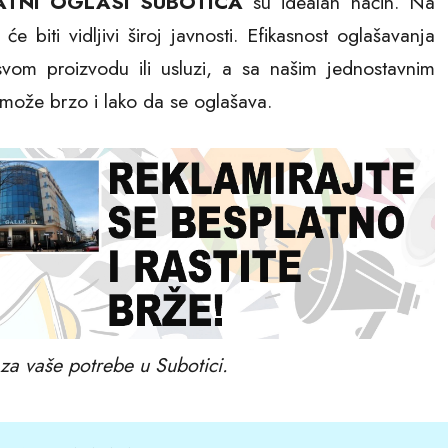
ATNI OGLASI SUBOTICA
su idealan način. Na
e biti vidljivi široj javnosti. Efikasnost oglašavanja
 svom proizvodu ili usluzi, a sa našim jednostavnim
 može brzo i lako da se oglašava.
za vaše potrebe u Subotici.