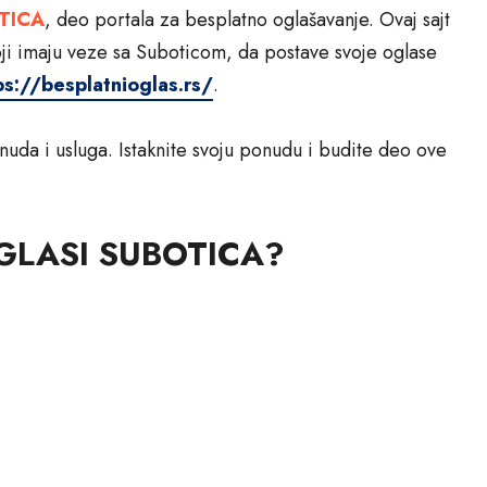
TICA
, deo portala za besplatno oglašavanje. Ovaj sajt
i imaju veze sa Suboticom, da postave svoje oglase
ps://besplatnioglas.rs/
.
onuda i usluga. Istaknite svoju ponudu i budite deo ove
 OGLASI SUBOTICA?