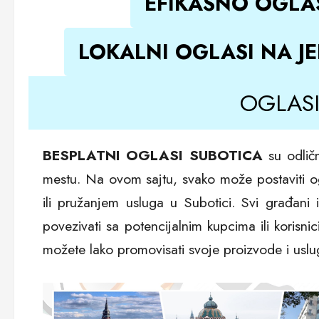
EFIKASNO OGLAŠ
LOKALNI OGLASI NA J
OGLASI
BESPLATNI OGLASI SUBOTICA
su odličn
mestu. Na ovom sajtu, svako može postaviti o
ili pružanjem usluga u Subotici. Svi građani 
povezivati sa potencijalnim kupcima ili korisn
možete lako promovisati svoje proizvode i uslu