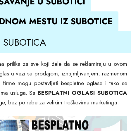
AVANJE U SUBOTICI
EDNOM MESTU IZ SUBOTICE
 SUBOTICA
a prilika za sve koji žele da se reklamiraju u ovom
glas u vezi sa prodajom, iznajmljivanjem, razmenom
i firme mogu postavljati besplatne oglase i tako se
icima usluga. Sa
BESPLATNI OGLASI SUBOTICA
ge, bez potrebe za velikim troškovima marketinga.