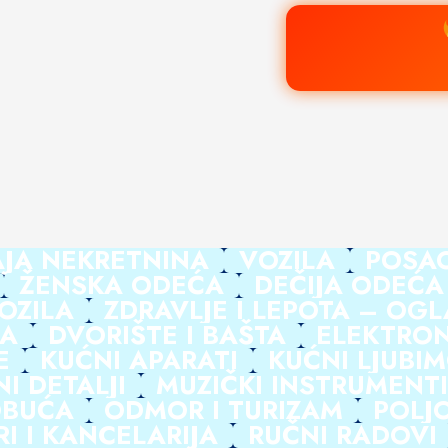
JA NEKRETNINA
VOZILA
POSA
ŽENSKA ODEĆA
DEČIJA ODEĆA
OZILA
ZDRAVLJE I LEPOTA – OGL
KA
DVORIŠTE I BAŠTA
ELEKTRON
E
KUĆNI APARATI
KUĆNI LJUBIM
I DETALJI
MUZIČKI INSTRUMENTI
BUĆA
ODMOR I TURIZAM
POLJ
I I KANCELARIJA
RUČNI RADOVI