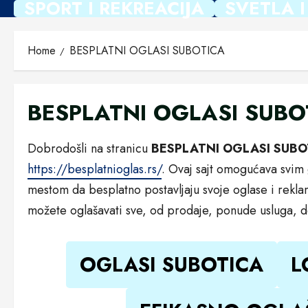
SPORT I REKREACIJA
SVETLA I
Home
BESPLATNI OGLASI SUBOTICA
BESPLATNI OGLASI SUBO
Dobrodošli na stranicu
BESPLATNI OGLASI SUBO
https://besplatnioglas.rs/
. Ovaj sajt omogućava svim
mestom da besplatno postavljaju svoje oglase i rekla
možete oglašavati sve, od prodaje, ponude usluga, do 
OGLASI SUBOTICA
L