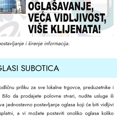
stavljanje i širenje informacija.
LASI SUBOTICA
dličnu priliku za sve lokalne trgovce, preduzetnike i
ilo da prodajete polovne stvari, nudite usluge ili
 jednostavno postavljanje oglasa koji će biti vidljivi
platni, a vi možete postaviti onoliko oglasa koliko