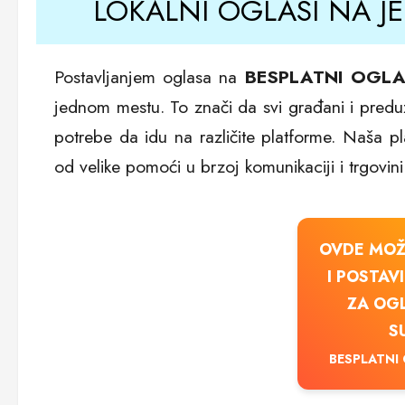
LOKALNI OGLASI NA J
Postavljanjem oglasa na
BESPLATNI OGLA
jednom mestu. To znači da svi građani i preduze
potrebe da idu na različite platforme. Naša p
od velike pomoći u brzoj komunikaciji i trgovini
OVDE MOŽ
I POSTAV
ZA OG
S
BESPLATNI