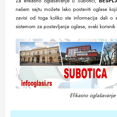
Za efikasno oglašavanje u Subotici,
BESPL
našem sajtu možete lako postaviti oglase koji ć
zavisi od toga koliko ste informacija dali o
sistemom za postavljanje oglasa, svaki korisnik
Efikasno oglašavanje 