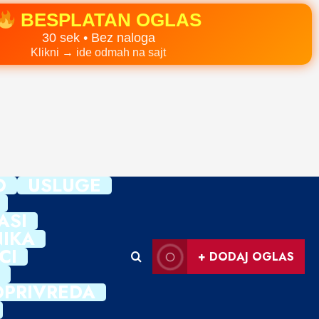
BESPLATAN OGLAS
30 sek • Bez naloga
Klikni → ide odmah na sajt
O
USLUGE
ASI
IKA
CI
+ DODAJ OGLAS
OPRIVREDA