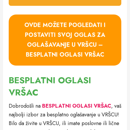
OVDE MOŽETE POGLEDATI I
POSTAVITI SVOJ OGLAS ZA
OGLAŠAVANJE U VRŠCU –
BESPLATNI OGLASI VRŠAC
BESPLATNI OGLASI
VRŠAC
Dobrodošli na
BESPLATNI OGLASI VRŠAC
, vaš
najbolji izbor za besplatno oglašavanje u VRŠCU!
Bilo da živite u VRŠCU, ili imate poslovne ili lične