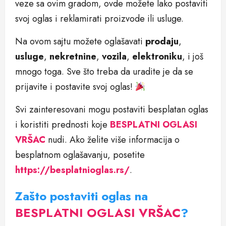
veze sa ovim gradom, ovde možete lako postaviti
svoj oglas i reklamirati proizvode ili usluge.
Na ovom sajtu možete oglašavati
prodaju
,
usluge
,
nekretnine
,
vozila
,
elektroniku
, i još
mnogo toga. Sve što treba da uradite je da se
prijavite i postavite svoj oglas!
Svi zainteresovani mogu postaviti besplatan oglas
i koristiti prednosti koje
BESPLATNI OGLASI
VRŠAC
nudi. Ako želite više informacija o
besplatnom oglašavanju, posetite
https://besplatnioglas.rs/
.
Zašto postaviti oglas na
BESPLATNI OGLASI VRŠAC
?