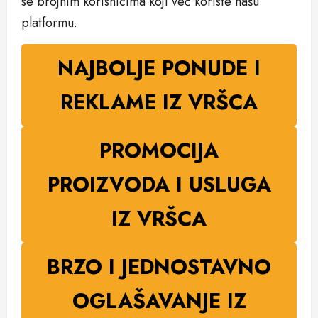
se brojnim korisnicima koji već koriste našu
platformu.
NAJBOLJE PONUDE I
REKLAME IZ VRŠCA
PROMOCIJA
PROIZVODA I USLUGA
IZ VRŠCA
BRZO I JEDNOSTAVNO
OGLAŠAVANJE IZ