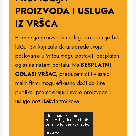
PROIZVODA I USLUGA
IZ VRŠCA
Promocija proizvoda i usluga nikada nije bila
lakša. Svi koji žele da unaprede svoje
poslovanje u Vršcu mogu postaviti besplatan
oglas na našem portalu. Na
BESPLATNI
OGLASI VRŠAC
, preduzetnici i vlasnici
malih firmi mogu efikasno doći do šire
publike, promovirajući svoje proizvode i
usluge bez ikakvih troškova.