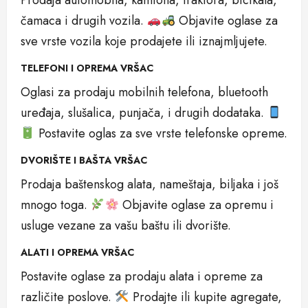
Prodaja automobila, kamiona, traktora, bicikala,
čamaca i drugih vozila.
Objavite oglase za
sve vrste vozila koje prodajete ili iznajmljujete.
TELEFONI I OPREMA VRŠAC
Oglasi za prodaju mobilnih telefona, bluetooth
uređaja, slušalica, punjača, i drugih dodataka.
Postavite oglas za sve vrste telefonske opreme.
DVORIŠTE I BAŠTA VRŠAC
Prodaja baštenskog alata, nameštaja, biljaka i još
mnogo toga.
Objavite oglase za opremu i
usluge vezane za vašu baštu ili dvorište.
ALATI I OPREMA VRŠAC
Postavite oglase za prodaju alata i opreme za
različite poslove.
Prodajte ili kupite agregate,