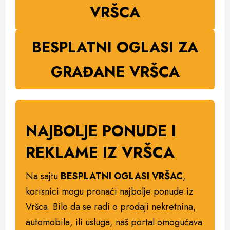
VRŠCA
BESPLATNI OGLASI ZA
GRAĐANE VRŠCA
NAJBOLJE PONUDE I
REKLAME IZ VRŠCA
Na sajtu
BESPLATNI OGLASI VRŠAC
,
korisnici mogu pronaći najbolje ponude iz
Vršca. Bilo da se radi o prodaji nekretnina,
automobila, ili usluga, naš portal omogućava