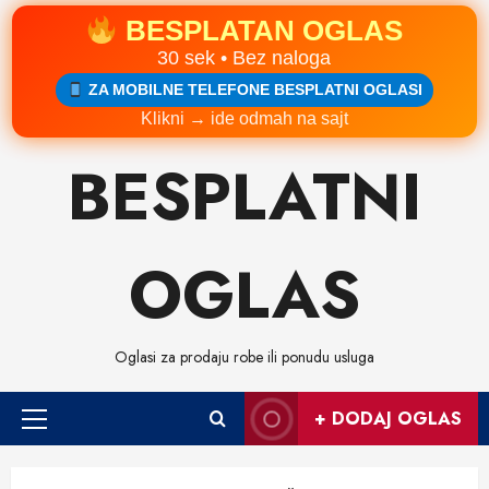
BESPLATAN OGLAS
30 sek • Bez naloga
ZA MOBILNE TELEFONE BESPLATNI OGLASI
Klikni → ide odmah na sajt
Skip
BESPLATNI
to
content
OGLAS
Oglasi za prodaju robe ili ponudu usluga
+ DODAJ OGLAS
Primary
Menu