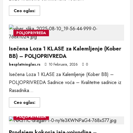
Read
Ceo oglas:
more
about
Kvalitetne
sertifikovane
vocne
POLJOPRIVREDA
sadnice
iz
Rasadnika
Isečena Loza 1 KLASE za Kalemljenje (Kober
Antic
–
BB) – POLJOPRIVREDA
POLJOPRIVREDA
besplatnioglas.rs
10 Februara, 2026
0
Isečena Loza 1 KLASE za Kalemljenje (Kober BB) –
POLJOPRIVREDA Sadnice voća – Kvalitetne sadnice iz
Rasadnika...
Read
Ceo oglas:
more
about
Isečena
POLJOPRIVREDA
Loza
1
KLASE
za
Prodajem kokosja jaja-vojvodina –