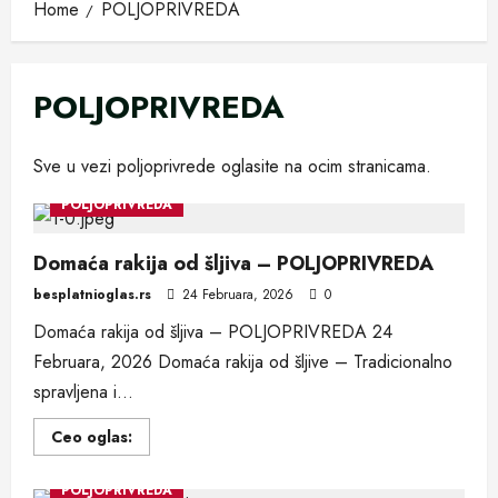
Home
POLJOPRIVREDA
POLJOPRIVREDA
Sve u vezi poljoprivrede oglasite na ocim stranicama.
POLJOPRIVREDA
Domaća rakija od šljiva – POLJOPRIVREDA
besplatnioglas.rs
24 Februara, 2026
0
Domaća rakija od šljiva – POLJOPRIVREDA 24
Februara, 2026 Domaća rakija od šljive – Tradicionalno
spravljena i...
Read
Ceo oglas:
more
about
Domaća
POLJOPRIVREDA