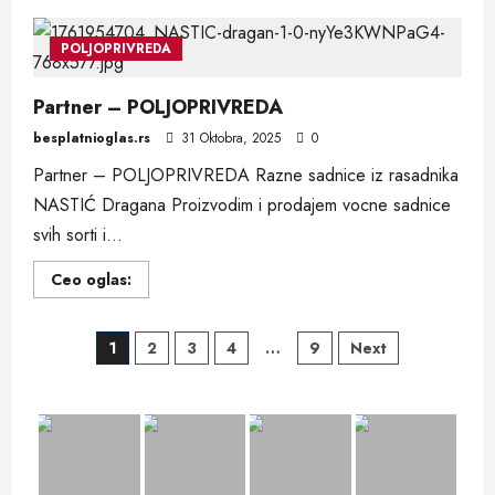
Domaće
vino
–
POLJOPRIVREDA
POLJOPRIVREDA
Partner – POLJOPRIVREDA
besplatnioglas.rs
31 Oktobra, 2025
0
Partner – POLJOPRIVREDA Razne sadnice iz rasadnika
NASTIĆ Dragana Proizvodim i prodajem vocne sadnice
svih sorti i...
Read
Ceo oglas:
more
about
Partner
Posts
–
1
2
3
4
…
9
Next
POLJOPRIVREDA
pagination