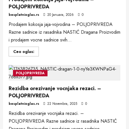
Kalemljenje
POLJOPRIVREDA
(Kober
BB)
–
besplatnioglas.rs
20 Januara, 2026
0
POLJOPRIVREDA
Prodajem kokosja jaja-vojvodina – POLJOPRIVREDA
Razne sadnice iz rasadnika NASTIĆ Dragana Proizvodim
i prodajem vocne sadnice svih...
Read
Ceo oglas:
more
about
Prodajem
kokosja
jaja-
POLJOPRIVREDA
vojvodina
–
POLJOPRIVREDA
Rezidba orezivanje vocnjaka rezaci. –
POLJOPRIVREDA
besplatnioglas.rs
22 Novembra, 2025
0
Rezidba orezivanje vocnjaka rezaci. –
POLJOPRIVREDA Razne sadnice iz rasadnika NASTIĆ
Dragana Proizvodim i prodajem vocne sadnice...