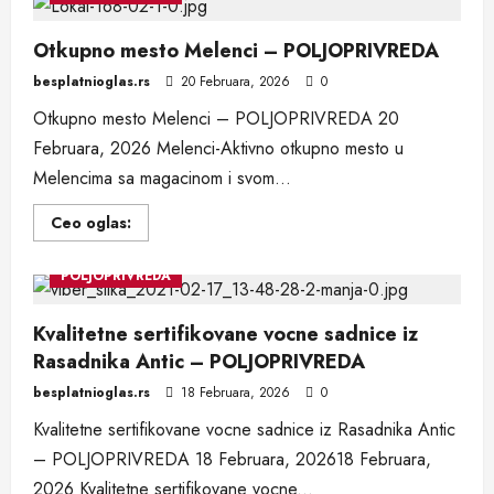
rakija
od
šljiva
–
Otkupno mesto Melenci – POLJOPRIVREDA
POLJOPRIVREDA
besplatnioglas.rs
20 Februara, 2026
0
Otkupno mesto Melenci – POLJOPRIVREDA 20
Februara, 2026 Melenci-Aktivno otkupno mesto u
Melencima sa magacinom i svom...
Read
Ceo oglas:
more
about
Otkupno
POLJOPRIVREDA
mesto
Melenci
–
POLJOPRIVREDA
Kvalitetne sertifikovane vocne sadnice iz
Rasadnika Antic – POLJOPRIVREDA
besplatnioglas.rs
18 Februara, 2026
0
Kvalitetne sertifikovane vocne sadnice iz Rasadnika Antic
– POLJOPRIVREDA 18 Februara, 202618 Februara,
2026 Kvalitetne sertifikovane vocne...