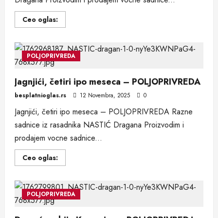
Read
Ceo oglas:
more
about
Rezidba
orezivanje
vocnjaka
POLJOPRIVREDA
rezaci.
–
POLJOPRIVREDA
Jagnjići, četiri ipo meseca – POLJOPRIVREDA
besplatnioglas.rs
12 Novembra, 2025
0
Jagnjići, četiri ipo meseca – POLJOPRIVREDA Razne
sadnice iz rasadnika NASTIĆ Dragana Proizvodim i
prodajem vocne sadnice...
Read
Ceo oglas:
more
about
Jagnjići,
četiri
ipo
POLJOPRIVREDA
meseca
–
POLJOPRIVREDA