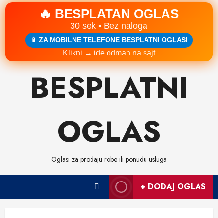
🔥 BESPLATAN OGLAS
30 sek • Bez naloga
📱 ZA MOBILNE TELEFONE BESPLATNI OGLASI
Klikni → ide odmah na sajt
Skip
BESPLATNI
to
content
OGLAS
Oglasi za prodaju robe ili ponudu usluga
+ DODAJ OGLAS