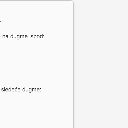
.
te na dugme ispod:
na sledeće dugme: