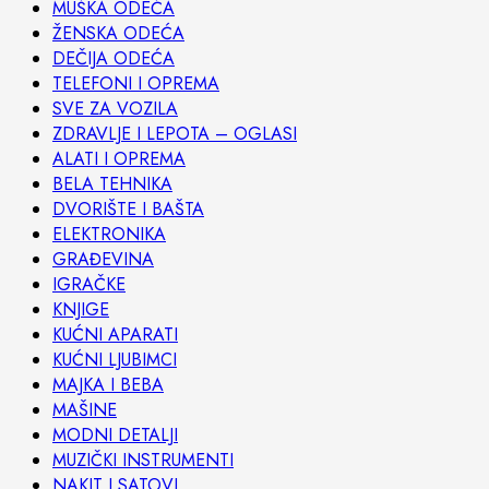
MUŠKA ODEĆA
ŽENSKA ODEĆA
DEČIJA ODEĆA
TELEFONI I OPREMA
SVE ZA VOZILA
ZDRAVLJE I LEPOTA – OGLASI
ALATI I OPREMA
BELA TEHNIKA
DVORIŠTE I BAŠTA
ELEKTRONIKA
GRAĐEVINA
IGRAČKE
KNJIGE
KUĆNI APARATI
KUĆNI LJUBIMCI
MAJKA I BEBA
MAŠINE
MODNI DETALJI
MUZIČKI INSTRUMENTI
NAKIT I SATOVI