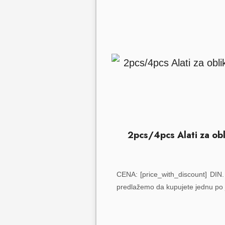
2pcs/4pcs Alati za obl
CENA: [price_with_discount] DIN.
predlažemo da kupujete jednu po je