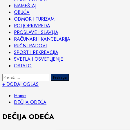
NAMEŠTAJ
OBUĆA
ODMOR I TURIZAM
POLJOPRIVREDA
PROSLAVE I SLAVLJA
RAČUNARI I KANCELARIJA
RUČNI RADOVI
SPORT I REKREACIJA
SVETLA I OSVETLJENJE
OSTALO
Pretraga:
+ DODAJ OGLAS
Home
DEČIJA ODEĆA
DEČIJA ODEĆA