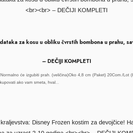
ataka za kosu u obliku čvrstih bombona u prahu, savr
– DEČIJI KOMPLETI
Normalno će izgubiti prah. (veličina)Oko 4,8 cm (Paket) 20Com./Lot (b
 kupovati ako vam smeta, hval...