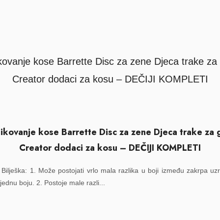
ikovanje kose Barrette Disc za zene Djeca trake za g
Creator dodaci za kosu – DEČIJI KOMPLETI
 Bilješka: 1. Može postojati vrlo mala razlika u boji između zakrpa u
dnu boju. 2. Postoje male razli...