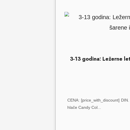
3-13 godina: Ležerne let
CENA: [price_with_discount] DIN. 
hlače Candy Col...