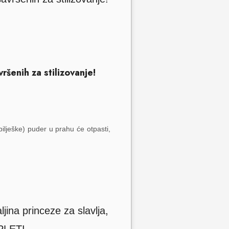
šenih za stilizovanje!
ilješke) puder u prahu će otpasti,