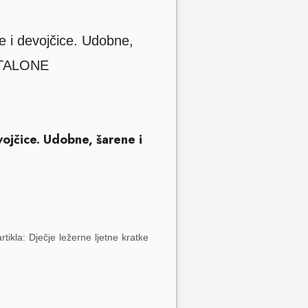
vojčice. Udobne, šarene i
ikla: Dječje ležerne ljetne kratke