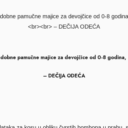
t: udobne pamučne majice za devojčice od 0-8 godina, 
– DEČIJA ODEĆA