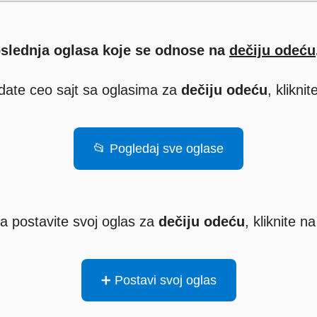
oslednja oglasa koje se odnose na
dečiju odeću
ledate ceo sajt sa oglasima za
dečiju odeću
, klikni
📂 Pogledaj sve oglase
a postavite svoj oglas za
dečiju odeću
, kliknite 
➕ Postavi svoj oglas