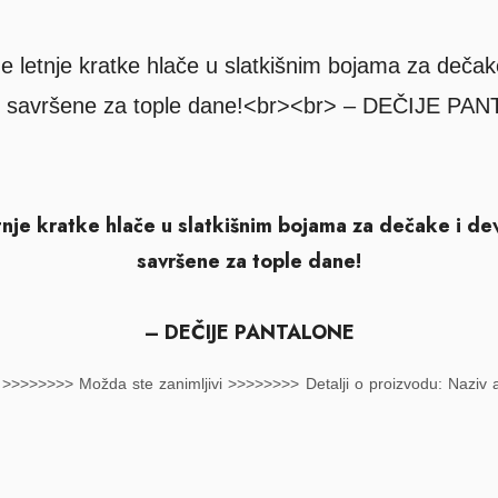
nje kratke hlače u slatkišnim bojama za dečake i de
savršene za tople dane!
– DEČIJE PANTALONE
>>>>>>>> Možda ste zanimljivi >>>>>>>> Detalji o proizvodu: Naziv art