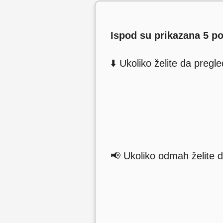
Ispod su prikazana 5 p
⬇️ Ukoliko želite da preg
📢 Ukoliko odmah želite d