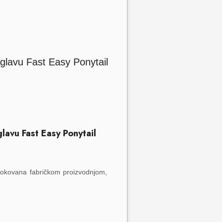
lavu Fast Easy Ponytail
zrokovana fabričkom proizvodnjom,