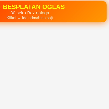
 BESPLATAN OGLAS
30 sek • Bez naloga
Klikni → ide odmah na sajt