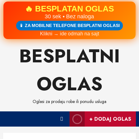
🔥 BESPLATAN OGLAS
30 sek • Bez naloga
📱 ZA MOBILNE TELEFONE BESPLATNI OGLASI
Klikni → ide odmah na sajt
Skip
BESPLATNI
to
content
OGLAS
Oglasi za prodaju robe ili ponudu usluga
+ DODAJ OGLAS