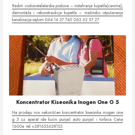
Radim vodoinstalaterske poslove – instaliranje kupatila(cevima),
demontaža i rekonstreukcja kupatila – mašinsko otpušavanja
kanalizacje sajlom 064 14 37 740 063 62 57 27
Koncentrator Kiseonika Inogen One G 5
Na prodaju nov nekorišćen koncentrator kiseonika inogen one
g 5 uz aparat ide kućni punjač auto punjač i torbica Cena
1600e -tel +381653628153