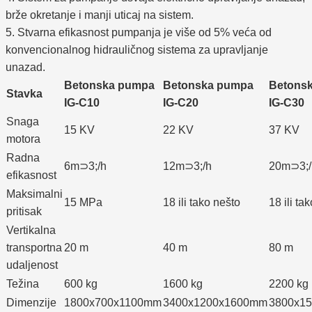
brže okretanje i manji uticaj na sistem.
5. Stvarna efikasnost pumpanja je više od 5% veća od
konvencionalnog hidrauličnog sistema za upravljanje
unazad.
Betonska pumpa
Betonska pumpa
Betons
Stavka
IG-C10
IG-C20
IG-C30
Snaga
15 KV
22 KV
37 KV
motora
Radna
6m⊃3;/h
12m⊃3;/h
20m⊃3;/
efikasnost
Maksimalni
15 MPa
18 ili tako nešto
18 ili ta
pritisak
Vertikalna
transportna
20 m
40 m
80 m
udaljenost
Težina
600 kg
1600 kg
2200 kg
Dimenzije
1800x700x1100mm
3400x1200x1600mm
3800x1