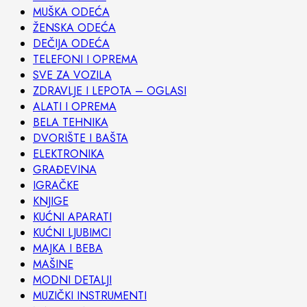
MUŠKA ODEĆA
ŽENSKA ODEĆA
DEČIJA ODEĆA
TELEFONI I OPREMA
SVE ZA VOZILA
ZDRAVLJE I LEPOTA – OGLASI
ALATI I OPREMA
BELA TEHNIKA
DVORIŠTE I BAŠTA
ELEKTRONIKA
GRAĐEVINA
IGRAČKE
KNJIGE
KUĆNI APARATI
KUĆNI LJUBIMCI
MAJKA I BEBA
MAŠINE
MODNI DETALJI
MUZIČKI INSTRUMENTI