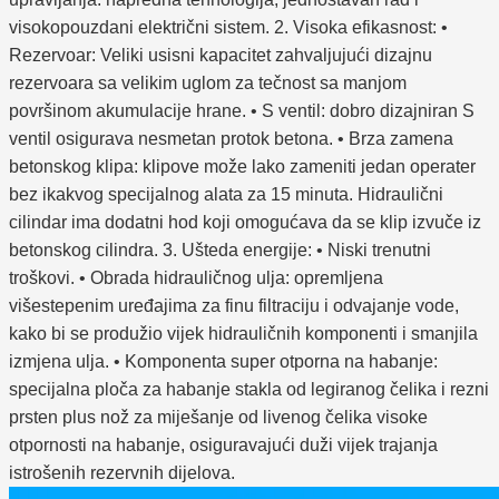
visokopouzdani električni sistem. 2. Visoka efikasnost: •
Rezervoar: Veliki usisni kapacitet zahvaljujući dizajnu
rezervoara sa velikim uglom za tečnost sa manjom
površinom akumulacije hrane. • S ventil: dobro dizajniran S
ventil osigurava nesmetan protok betona. • Brza zamena
betonskog klipa: klipove može lako zameniti jedan operater
bez ikakvog specijalnog alata za 15 minuta. Hidraulični
cilindar ima dodatni hod koji omogućava da se klip izvuče iz
betonskog cilindra. 3. Ušteda energije: • Niski trenutni
troškovi. • Obrada hidrauličnog ulja: opremljena
višestepenim uređajima za finu filtraciju i odvajanje vode,
kako bi se produžio vijek hidrauličnih komponenti i smanjila
izmjena ulja. • Komponenta super otporna na habanje:
specijalna ploča za habanje stakla od legiranog čelika i rezni
prsten plus nož za miješanje od livenog čelika visoke
otpornosti na habanje, osiguravajući duži vijek trajanja
istrošenih rezervnih dijelova.