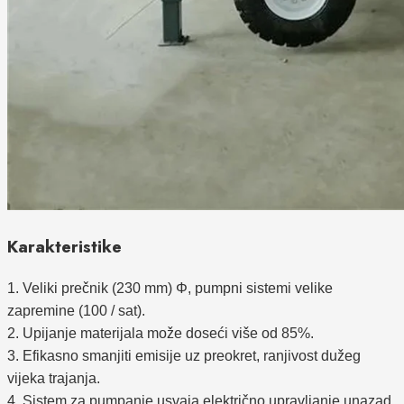
Karakteristike
1. Veliki prečnik (230 mm) Φ, pumpni sistemi velike
zapremine (100 / sat).
2. Upijanje materijala može doseći više od 85%.
3. Efikasno smanjiti emisije uz preokret, ranjivost dužeg
vijeka trajanja.
4. Sistem za pumpanje usvaja električno upravljanje unazad,