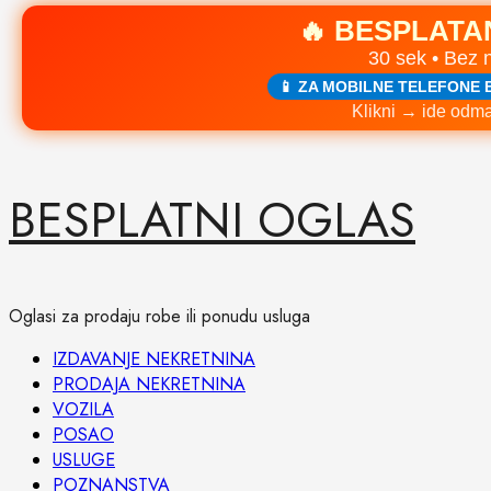
🔥 BESPLATA
30 sek • Bez 
📱 ZA MOBILNE TELEFONE 
Klikni → ide odma
Skip
BESPLATNI OGLAS
to
content
Oglasi za prodaju robe ili ponudu usluga
Primary
IZDAVANJE NEKRETNINA
Menu
PRODAJA NEKRETNINA
VOZILA
POSAO
USLUGE
POZNANSTVA