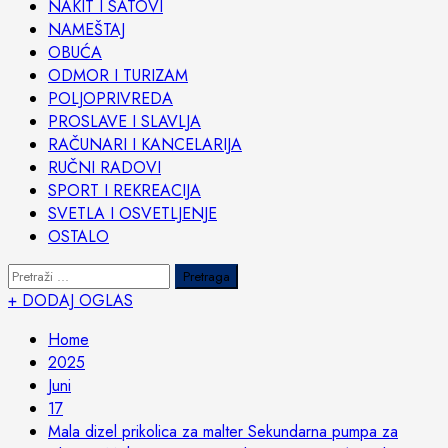
NAKIT I SATOVI
NAMEŠTAJ
OBUĆA
ODMOR I TURIZAM
POLJOPRIVREDA
PROSLAVE I SLAVLJA
RAČUNARI I KANCELARIJA
RUČNI RADOVI
SPORT I REKREACIJA
SVETLA I OSVETLJENJE
OSTALO
Pretraga:
+ DODAJ OGLAS
Home
2025
Juni
17
Mala dizel prikolica za malter Sekundarna pumpa za