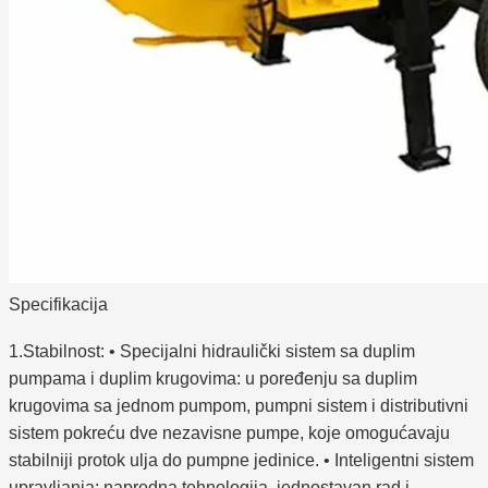
Specifikacija
1.Stabilnost: • Specijalni hidraulički sistem sa duplim
pumpama i duplim krugovima: u poređenju sa duplim
krugovima sa jednom pumpom, pumpni sistem i distributivni
sistem pokreću dve nezavisne pumpe, koje omogućavaju
stabilniji protok ulja do pumpne jedinice. • Inteligentni sistem
upravljanja: napredna tehnologija, jednostavan rad i